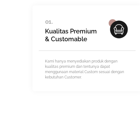
01.
Kualitas Premium
& Customable
Kami hanya menyediakan produk dengan
kualitas premium dan tentunya dapat
menggunaan material Custom sesuai dengan
kebutuhan Customer.