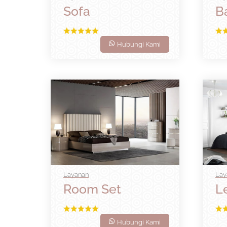
Sofa
B
Hubungi Kami
Layanan
Lay
Room Set
L
Hubungi Kami