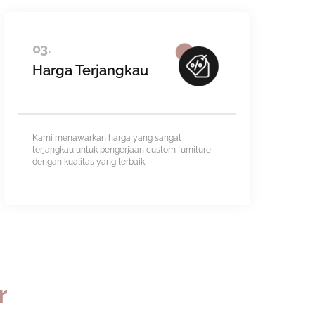
03.
Harga Terjangkau
Kami menawarkan harga yang sangat
terjangkau untuk pengerjaan custom furniture
dengan kualitas yang terbaik.
r