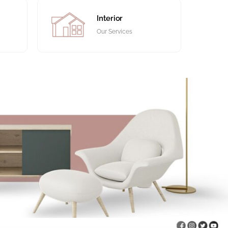
Interior
Our Services