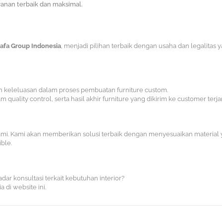
yanan terbaik dan maksimal.
afa Group Indonesia
, menjadi pilihan terbaik dengan usaha dan legalitas y
n keleluasan dalam proses pembuatan furniture custom.
m quality control, serta hasil akhir furniture yang dikirim ke customer terj
ami. Kami akan memberikan solusi terbaik dengan menyesuaikan material 
ible.
dar konsultasi terkait kebutuhan interior?
 di website ini.