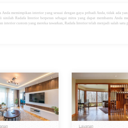
a Anda memimpikan interior yang sesuai dengan gaya pribadi Anda, tidak ada yan
i sinilah Radafa Interior berperan sebagai mitra yang dapat membantu Anda 
an interior custom yang mereka tawarkan, Radafa Interior telah menjadi salah satu 
anan
Layanan