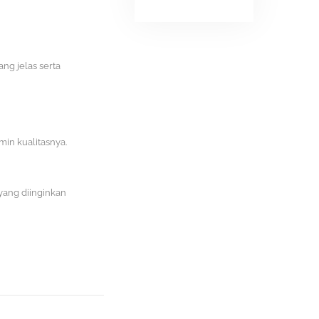
ang jelas serta
amin kualitasnya.
yang diinginkan