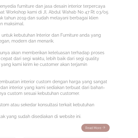
enyedia furniture dan jasa desain interior terpercaya
mat Workshop kami di Jl. Abdul Wahab No 47 Rt 03/05
ak tahun 2019 dan sudah melayani berbagai klien
n maksimal.
i untuk kebutuhan Interior dan Furniture anda yang
legan, modern dan menarik.
ntunya akan memberikan keleluasan terhadap proses
epat dari segi waktu, lebih baik dari segi quality
re yang kami kirim ke customer akan terjamin
embuatan interior custom dengan harga yang sangat
dan interior yang kami sediakan terbuat dari bahan-
unya custom sesuai kebutuhan customer.
stom atau sekedar konsultasi terkait kebutuhan
ak yang sudah disediakan di website ini.
Read More