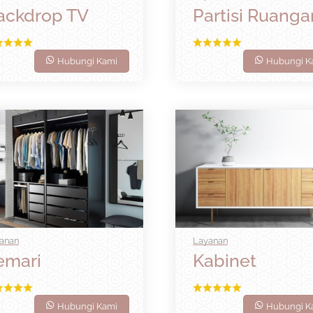
ackdrop TV
Partisi Ruanga
Hubungi Kami
Hubungi K
anan
Layanan
emari
Kabinet
Hubungi Kami
Hubungi K