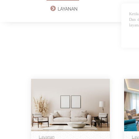
LAYANAN
Ketik
Dan d
layan
Layanan
Lay