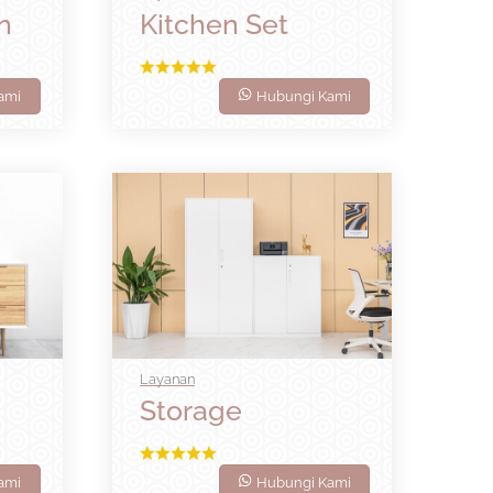
n
Kitchen Set
ami
Hubungi Kami
Layanan
Storage
ami
Hubungi Kami