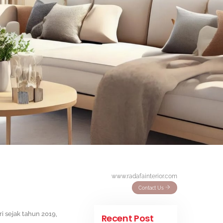
www.radafainterior.com
Contact Us
ri sejak tahun 2019,
Recent Post