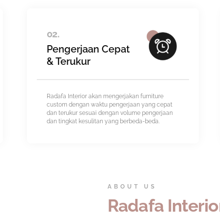
02.
Pengerjaan Cepat
& Terukur
Radafa Interior akan mengerjakan furniture
custom dengan waktu pengerjaan yang cepat
dan terukur sesuai dengan volume pengerjaan
dan tingkat kesulitan yang berbeda-beda.
ABOUT US
Radafa Interio