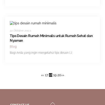
31 Oktober 2023
Tips Desain Rumah Minimalis untuk Rumah Sehat dan
Nyaman
Blog
Bagi Anda yang ingin mengetahui tips desain […]
«
‹
17
18
19
20
›
»
Back
CONTACT US