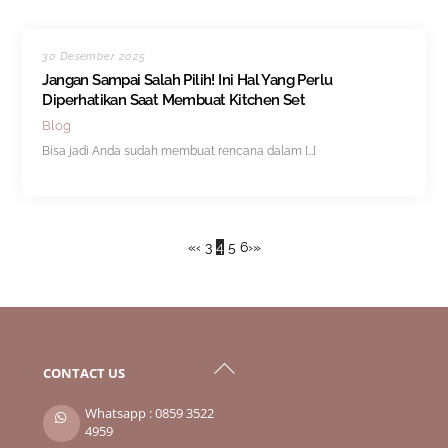
30 Desember 2025
Jangan Sampai Salah Pilih! Ini Hal Yang Perlu
Diperhatikan Saat Membuat Kitchen Set
Blog
Bisa jadi Anda sudah membuat rencana dalam […]
«
‹
3
4
5
6
›
»
Back
CONTACT US
To
Top
Whatsapp : 0859 3522
4959